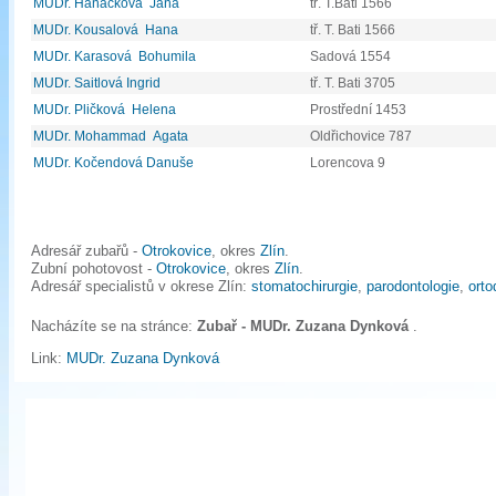
MUDr. Hanáčková Jana
tř. T.Bati 1566
MUDr. Kousalová Hana
tř. T. Bati 1566
MUDr. Karasová Bohumila
Sadová 1554
MUDr. Saitlová Ingrid
tř. T. Bati 3705
MUDr. Pličková Helena
Prostřední 1453
MUDr. Mohammad Agata
Oldřichovice 787
MUDr. Kočendová Danuše
Lorencova 9
Adresář zubařů -
Otrokovice
, okres
Zlín
.
Zubní pohotovost -
Otrokovice
, okres
Zlín
.
Adresář specialistů v okrese Zlín:
stomatochirurgie
,
parodontologie
,
orto
Nacházíte se na stránce:
Zubař - MUDr. Zuzana Dynková
.
Link:
MUDr. Zuzana Dynková