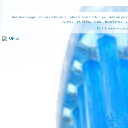
stomatochirurgie
adresář ortodoncie
adresář stomatochirurgie
adresář paro
Jalovec
SK Věžná
Nella - Bartošovice
L
2014 ©
www.vaszuba