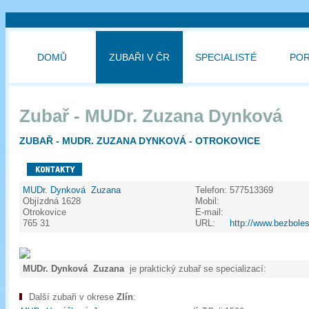
DOMŮ
ZUBAŘI V ČR
SPECIALISTÉ
PO
Zubař - MUDr. Zuzana Dynková
ZUBAŘ - MUDR. ZUZANA DYNKOVÁ - OTROKOVICE
MUDr. Dynková Zuzana
Telefon:
577513369
Objízdná 1628
Mobil:
Otrokovice
E-mail:
765 31
URL:
http://www.bezbole
MUDr. Dynková Zuzana
je praktický zubař se specializací:
Další zubaři v okrese
Zlín
: