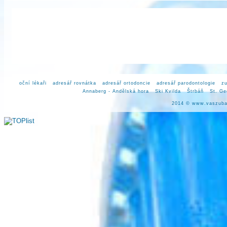
oční lékaři
adresář rovnátka
adresář ortodoncie
adresář parodontologie
zu
Annaberg - Andělská hora
Ski Kvilda
Štrbáň
St. Ge
2014 ©
www.vaszuba