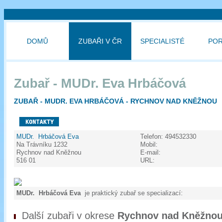
DOMŮ
ZUBAŘI V ČR
SPECIALISTÉ
PO
Zubař - MUDr. Eva Hrbáčová
ZUBAŘ - MUDR. EVA HRBÁČOVÁ - RYCHNOV NAD KNĚŽNOU
MUDr. Hrbáčová Eva
Telefon:
494532330
Na Trávníku 1232
Mobil:
Rychnov nad Kněžnou
E-mail:
516 01
URL:
MUDr. Hrbáčová Eva
je praktický zubař se specializací:
Další zubaři v okrese
Rychnov nad Kněžno