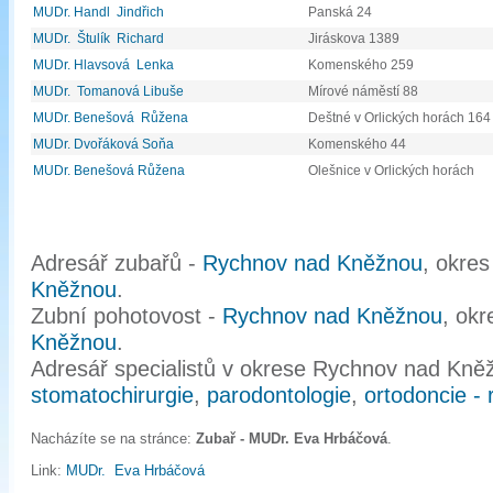
MUDr. Handl Jindřich
Panská 24
MUDr. Štulík Richard
Jiráskova 1389
MUDr. Hlavsová Lenka
Komenského 259
MUDr. Tomanová Libuše
Mírové náměstí 88
MUDr. Benešová Růžena
Deštné v Orlických horách 164
MUDr. Dvořáková Soňa
Komenského 44
MUDr. Benešová Růžena
Olešnice v Orlických horách
Adresář zubařů -
Rychnov nad Kněžnou
, okre
Kněžnou
.
Zubní pohotovost -
Rychnov nad Kněžnou
, ok
Kněžnou
.
Adresář specialistů v okrese Rychnov nad Kně
stomatochirurgie
,
parodontologie
,
ortodoncie - 
Nacházíte se na stránce:
Zubař - MUDr. Eva Hrbáčová
.
Link:
MUDr. Eva Hrbáčová